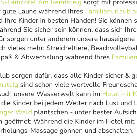
S-Familotel Am Rennsteig
sorgt mit profess
r gute Laune während Ihres
Familienurlaub 
d Ihre Kinder in besten Händen! Sie können 
hrend Sie sicher sein können, dass sich Ihre
ür sorgen unter anderem unsere hauseigene
ch vieles mehr: Streicheltiere, Beachvolleyba
 Spaß & Abwechslung während Ihres
Familie
ub sorgen dafür, dass alle Kinder sicher & 
nsteig
sind schon viele wertvolle Freundscha
Auch unsere Wasserwelt kann im
Hotel mit 
die Kinder bei jedem Wetter nach Lust und
inger Wald
plantschen - unter bester Aufsich
ern geöffnet: Während die Kinder im Hotel mit
 Erholungs-Massage gönnen und abschalten.