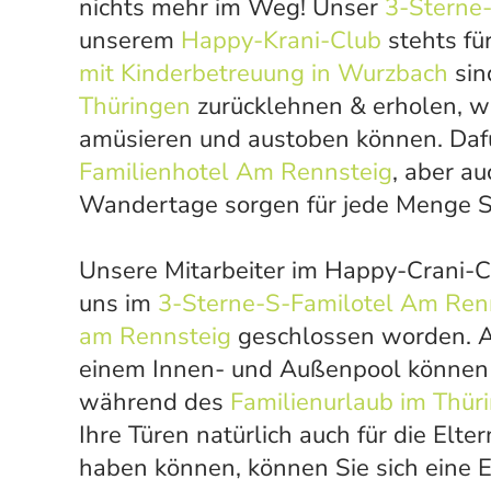
nichts mehr im Weg! Unser
3-Sterne-
unserem
Happy-Krani-Club
stehts fü
mit Kinderbetreuung in Wurzbach
sin
Thüringen
zurücklehnen & erholen, wä
amüsieren und austoben können. Daf
Familienhotel Am Rennsteig
, aber au
Wandertage sorgen für jede Menge
Unsere Mitarbeiter im Happy-Crani-Cl
uns im
3-Sterne-S-Familotel Am Ren
am Rennsteig
geschlossen worden. 
einem Innen- und Außenpool können 
während des
Familienurlaub im Thür
Ihre Türen natürlich auch für die Elt
haben können, können Sie sich eine