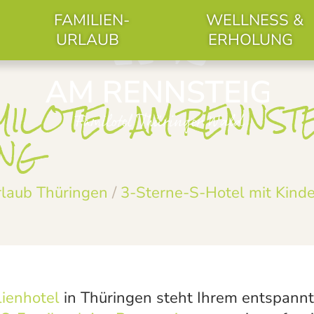
FAMILIEN-
WELLNESS &
URLAUB
ERHOLUNG
ILOTEL AM RENNST
NG
laub Thüringen
/
3-Sterne-S-Hotel mit Kind
ienhotel
in Thüringen steht Ihrem entspann