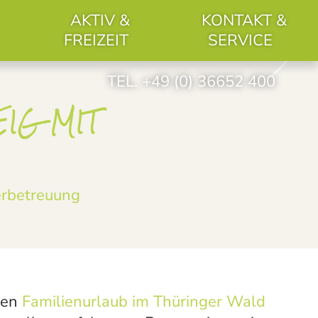
AKTIV &
KONTAKT &
FREIZEIT
SERVICE
TEL. +49 (0) 36652 400
EIG
MIT
erbetreuung
ten
Familienurlaub im Thüringer Wald